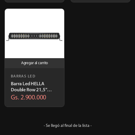
Agregar al carrito
BARRAS LED
Barra Led HELLA
Double Row 21,5"
12/24V
Gs. 2.900.000
- Se llegó al final de la lista -