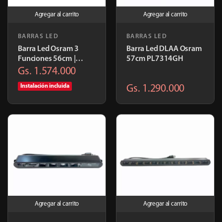
Agregar al carrito
Agregar al carrito
BARRAS LED
BARRAS LED
Barra Led Osram 3
Barra Led DLAA Osram
Funciones 56cm |
57cm PL7314GH
PL7304
Gs. 1.574.000
Instalación incluida
Gs. 1.290.000
Agregar al carrito
Agregar al carrito