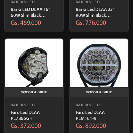
BARRAS LED
BARRAS LED
Barra LED DLAA 16”
Barra Led DLAA 23”
60W Slim Black
90W Slim Black
PL7426GH-60cm
PL7426GH-90
Gs. 469.000
Gs. 776.000
Agregar al carrito
Agregar al carrito
BARRAS LED
BARRAS LED
Faro Led DLAA
Faro Led DLAA
PL7866GH
PLM161-9
Gs. 372.000
Gs. 892.000