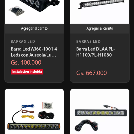
Agregar al carrito
Agregar al carrito
BARRAS LED
BARRAS LED
Barra Led WJ60-1001 4
Barra Led DLAA PL-
Leds con Aureola/Lupa
H1100/PL-H1080
29cm 9"
Gs. 400.000
Instalación incluida
Gs. 667.000