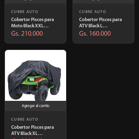
CUBRE AUTO
CUBRE AUTO
Cobertor Pisces para
Cobertor Pisces para
Moto Black XXL
ATV Black L
2.54x1.09x129m |
2.00x0x1.60m | TP009
Gs. 210.000
Gs. 160.000
TP009
Agregar al carrito
CUBRE AUTO
Cobertor Pisces para
ATV Black XL