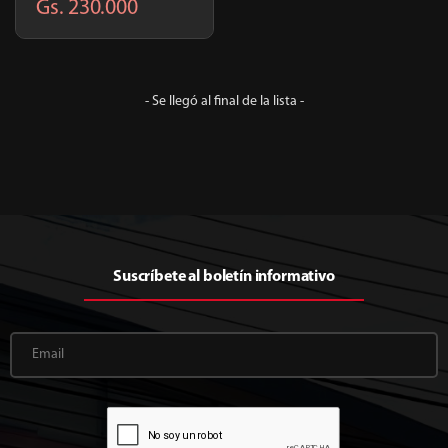
2.10x20.1x15m |
Gs. 230.000
TP009
- Se llegó al final de la lista -
Suscríbete al boletín informativo