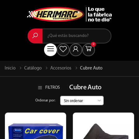
Buscar
0
Menú
Inicio
Catálogo
Accesorios
Cubre Auto
Cubre Auto
FILTROS
Ordenar por: