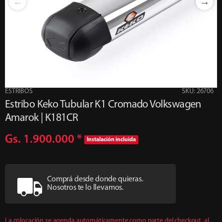
ESTRIBOS
SKU: 26706
Estribo Keko Tubular K1 Cromado Volkswagen
Amarok | K181CR
Gs. 1.900.000
*
Instalación incluida
Comprá desde donde quieras.
Nosotros te lo llevamos.
La colocación se agenda automáticamente como parte del checkout, al