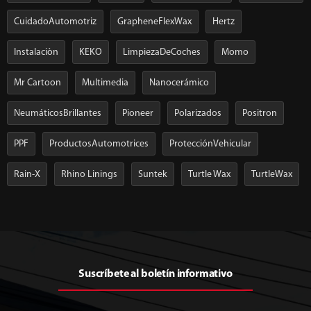
CuidadoAutomotriz
GrapheneFlexWax
Hertz
Instalaciòn
KEKO
LimpiezaDeCoches
Momo
Mr Cartoon
Multimedia
Nanocerámico
NeumáticosBrillantes
Pioneer
Polarizados
Positron
PPF
ProductosAutomotrices
ProtecciónVehicular
Rain-X
Rhino Linings
Suntek
Turtle Wax
TurtleWax
Suscríbete al boletín informativo