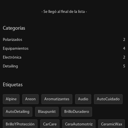
- Se llegó al final de la lista -
Categorías
Polarizados
2
Equipamientos
4
Electrónica
2
Detailing
5
Etiquetas
Alpine
Areon
Aromatizantes
Audio
AutoCuidado
AutoDetailing
Blaupunkt
BrilloDuradero
BrilloYProtección
CarCare
CeraAutomotriz
CeramicWax