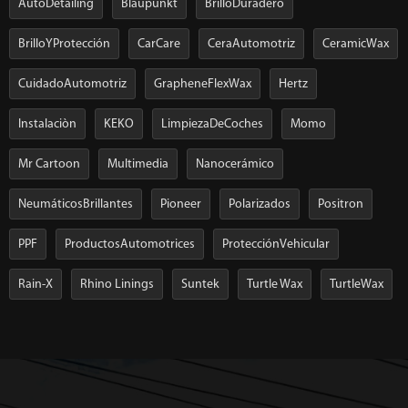
AutoDetailing
Blaupunkt
BrilloDuradero
BrilloYProtección
CarCare
CeraAutomotriz
CeramicWax
CuidadoAutomotriz
GrapheneFlexWax
Hertz
Instalaciòn
KEKO
LimpiezaDeCoches
Momo
Mr Cartoon
Multimedia
Nanocerámico
NeumáticosBrillantes
Pioneer
Polarizados
Positron
PPF
ProductosAutomotrices
ProtecciónVehicular
Rain-X
Rhino Linings
Suntek
Turtle Wax
TurtleWax