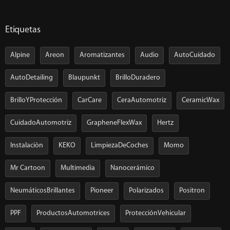
Etiquetas
Alpine
Areon
Aromatizantes
Audio
AutoCuidado
AutoDetailing
Blaupunkt
BrilloDuradero
BrilloYProtección
CarCare
CeraAutomotriz
CeramicWax
CuidadoAutomotriz
GrapheneFlexWax
Hertz
Instalaciòn
KEKO
LimpiezaDeCoches
Momo
Mr Cartoon
Multimedia
Nanocerámico
NeumáticosBrillantes
Pioneer
Polarizados
Positron
PPF
ProductosAutomotrices
ProtecciónVehicular